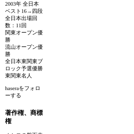
2003年 全日本
ベスト16→四段
全日本出場回
数：11回
関東オープン優
勝
流山オープン優
勝
全日本東関東ブ
ロック予選優勝
東関東名人
haseraをフォロ
ーする
著作権、商標
権