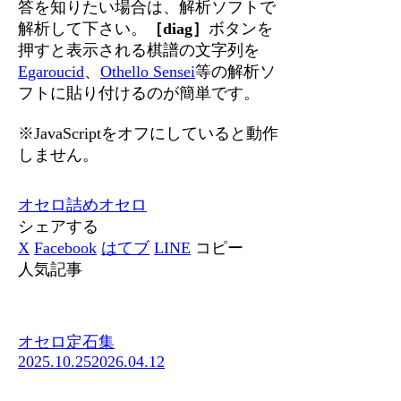
答を知りたい場合は、解析ソフトで
解析して下さい。
［diag］
ボタンを
押すと表示される棋譜の文字列を
Egaroucid
、
Othello Sensei
等の解析ソ
フトに貼り付けるのが簡単です。
※JavaScriptをオフにしていると動作
しません。
オセロ
詰めオセロ
シェアする
X
Facebook
はてブ
LINE
コピー
人気記事
オセロ定石集
2025.10.25
2026.04.12