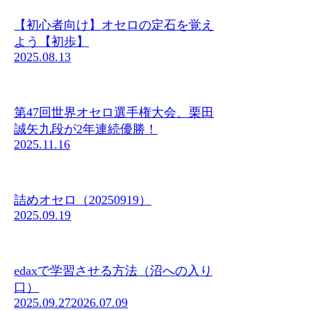
【初心者向け】オセロの定石を覚え
よう【初歩】
2025.08.13
第47回世界オセロ選手権大会、栗田
誠矢九段が2年連続優勝！
2025.11.16
詰めオセロ（20250919）
2025.09.19
edaxで学習させる方法（沼への入り
口）
2025.09.27
2026.07.09