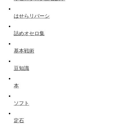
はせらリバーシ
詰めオセロ集
基本戦術
豆知識
本
ソフト
定石