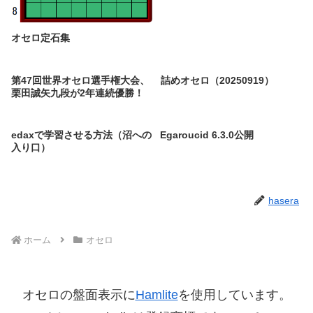
オセロ定石集
第47回世界オセロ選手権大会、
詰めオセロ（20250919）
栗田誠矢九段が2年連続優勝！
edaxで学習させる方法（沼への
Egaroucid 6.3.0公開
入り口）
hasera
ホーム
オセロ
オセロの盤面表示に
Hamlite
を使用しています。