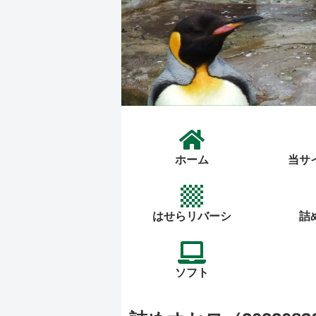
ホーム
当サ
はせらリバーシ
詰
ソフト