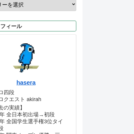
ロフィール
hasera
ロ四段
クエスト akirah
去の実績】
86年 全日本初出場→初段
91年 全国学生選手権3位タイ
段