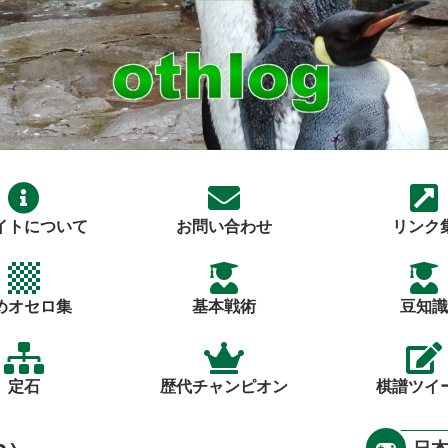
イトについて
お問い合わせ
リンク
めオセロ集
基本戦術
豆知識
定石
歴代チャンピオン
棋譜ツイ