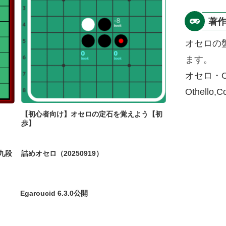
著
オセロの
ます。
オセロ・O
Othello,
【初心者向け】オセロの定石を覚えよう【初
歩】
九段
詰めオセロ（20250919）
Egaroucid 6.3.0公開