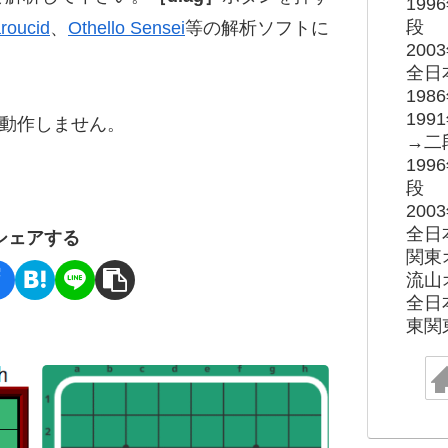
19
段
roucid
、
Othello Sensei
等の解析ソフトに
20
全日
19
19
ると動作しません。
→二
19
段
20
全日
シェアする
関東
流山
全日
東関