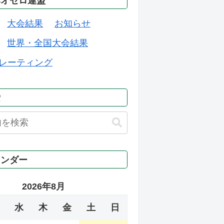
本オセロ連盟
大会結果
お知らせ
世界・全国大会結果
レーティング
索
レンダー
2026年8月
水
木
金
土
日