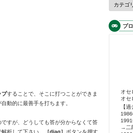
プ
オセ
ップ
することで、そこに打つことができま
オセロ
が自動的に最善手を打ちます。
【過
19
19
のですが、どうしても答が分からなくて答
→二
で解析して下さい。
［diag］
ボタンを押す