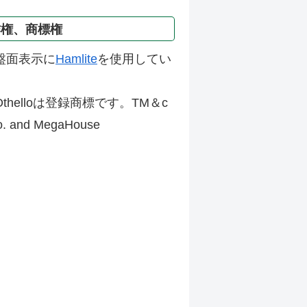
作権、商標権
盤面表示に
Hamlite
を使用してい
thelloは登録商標です。TM＆c
Co. and MegaHouse