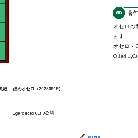
著
オセロの
ます。
オセロ・O
Othello,
九段
詰めオセロ（20250919）
Egaroucid 6.3.0公開
hasera