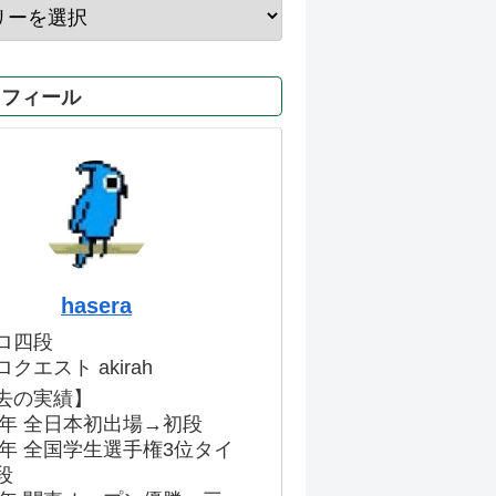
ロフィール
hasera
ロ四段
クエスト akirah
去の実績】
86年 全日本初出場→初段
91年 全国学生選手権3位タイ
段