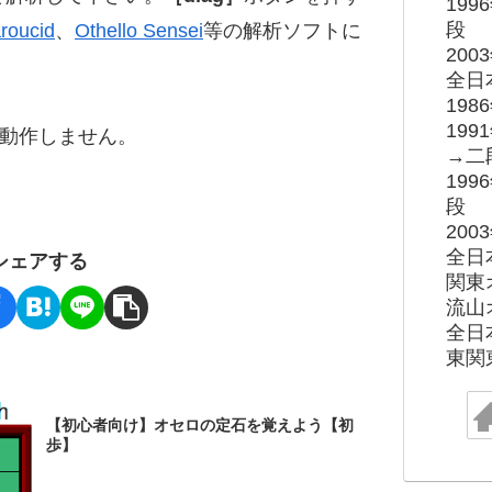
19
段
roucid
、
Othello Sensei
等の解析ソフトに
20
全日
19
19
ると動作しません。
→二
19
段
20
全日
シェアする
関東
流山
全日
東関
【初心者向け】オセロの定石を覚えよう【初
歩】