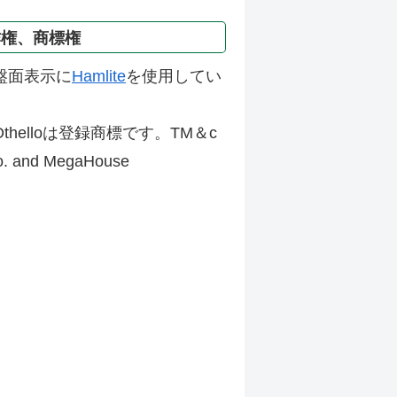
作権、商標権
盤面表示に
Hamlite
を使用してい
thelloは登録商標です。TM＆c
Co. and MegaHouse