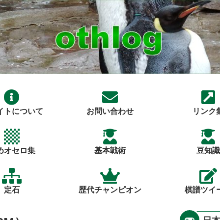
イトについて
お問い合わせ
リンク
めオセロ集
基本戦術
豆知識
定石
歴代チャンピオン
棋譜ツイ