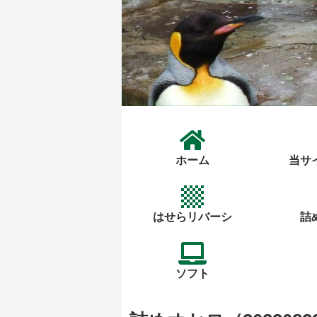
ホーム
当サ
はせらリバーシ
詰
ソフト