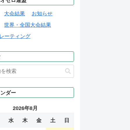
本オセロ連盟
大会結果
お知らせ
世界・全国大会結果
レーティング
索
レンダー
2026年8月
水
木
金
土
日