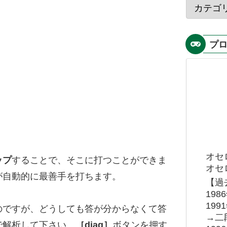
プ
オセ
ップ
することで、そこに打つことができま
オセロ
が自動的に最善手を打ちます。
【過
19
19
のですが、どうしても答が分からなくて答
→二
で解析して下さい。
［diag］
ボタンを押す