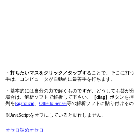
・
打ちたいマスをクリック／タップ
することで、そこに打
手は、コンピュータが自動的に最善手を打ちます。
・基本的には自分の力で解くものですが、どうしても答が
場合は、解析ソフトで解析して下さい。
［diag］
ボタンを押
列を
Egaroucid
、
Othello Sensei
等の解析ソフトに貼り付けるの
※JavaScriptをオフにしていると動作しません。
オセロ
詰めオセロ