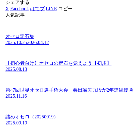
シェアする
X
Facebook
はてブ
LINE
コピー
人気記事
オセロ定石集
2025.10.25
2026.04.12
【初心者向け】オセロの定石を覚えよう【初歩】
2025.08.13
第47回世界オセロ選手権大会、栗田誠矢九段が2年連続優勝
2025.11.16
詰めオセロ（20250919）
2025.09.19