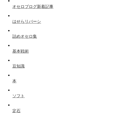
オセロブログ新着記事
はせらリバーシ
詰めオセロ集
基本戦術
豆知識
本
ソフト
定石