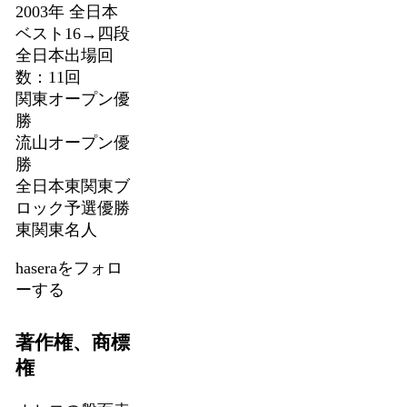
2003年 全日本
ベスト16→四段
全日本出場回
数：11回
関東オープン優
勝
流山オープン優
勝
全日本東関東ブ
ロック予選優勝
東関東名人
haseraをフォロ
ーする
著作権、商標
権