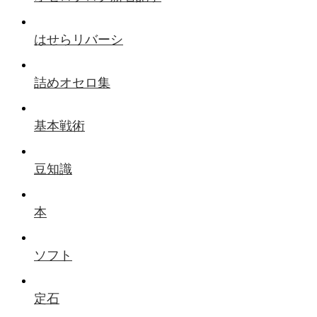
はせらリバーシ
詰めオセロ集
基本戦術
豆知識
本
ソフト
定石