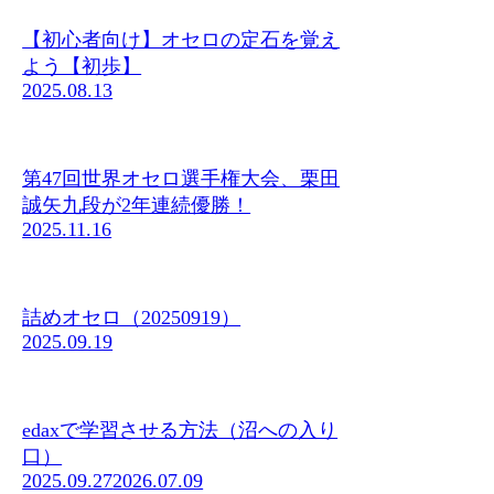
【初心者向け】オセロの定石を覚え
よう【初歩】
2025.08.13
第47回世界オセロ選手権大会、栗田
誠矢九段が2年連続優勝！
2025.11.16
詰めオセロ（20250919）
2025.09.19
edaxで学習させる方法（沼への入り
口）
2025.09.27
2026.07.09