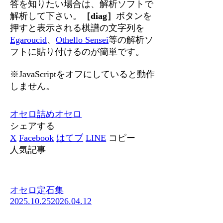
答を知りたい場合は、解析ソフトで
解析して下さい。
［diag］
ボタンを
押すと表示される棋譜の文字列を
Egaroucid
、
Othello Sensei
等の解析ソ
フトに貼り付けるのが簡単です。
※JavaScriptをオフにしていると動作
しません。
オセロ
詰めオセロ
シェアする
X
Facebook
はてブ
LINE
コピー
人気記事
オセロ定石集
2025.10.25
2026.04.12