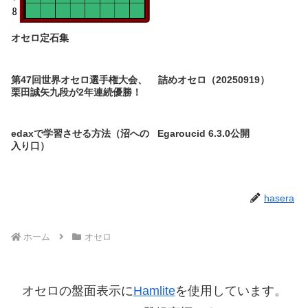
オセロ定石集
第47回世界オセロ選手権大会、
詰めオセロ（20250919）
栗田誠矢九段が2年連続優勝！
edaxで学習させる方法（沼への
Egaroucid 6.3.0公開
入り口）
hasera
ホーム
オセロ
オセロの盤面表示に
Hamlite
を使用しています。