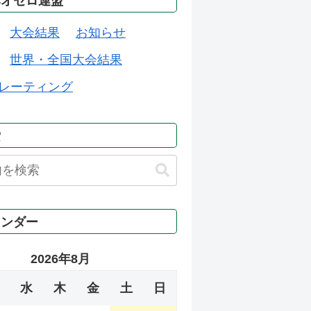
本オセロ連盟
大会結果
お知らせ
世界・全国大会結果
レーティング
索
レンダー
2026年8月
水
木
金
土
日