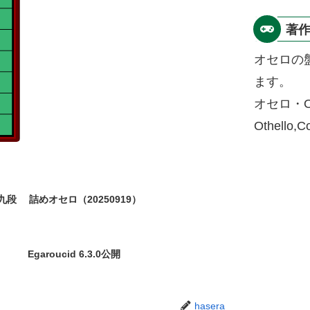
著
オセロの
ます。
オセロ・O
Othello,
九段
詰めオセロ（20250919）
Egaroucid 6.3.0公開
hasera