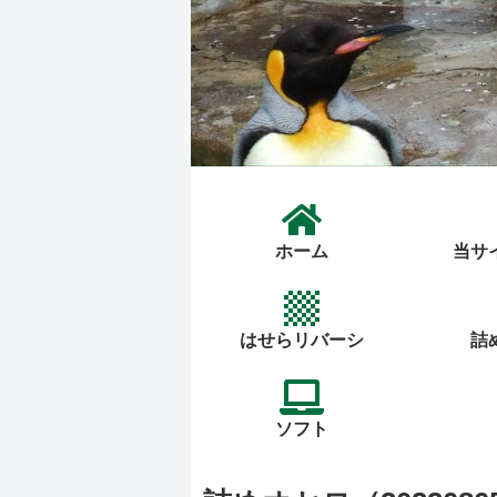
ホーム
当サ
はせらリバーシ
詰
ソフト