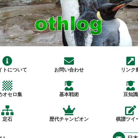
イトについて
お問い合わせ
リンク
めオセロ集
基本戦術
豆知識
定石
歴代チャンピオン
棋譜ツイ