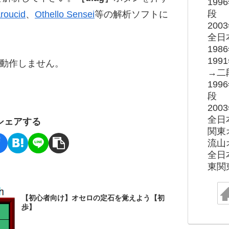
19
段
roucid
、
Othello Sensei
等の解析ソフトに
20
全日
19
19
ると動作しません。
→二
19
段
20
全日
シェアする
関東
流山
全日
東関
【初心者向け】オセロの定石を覚えよう【初
歩】