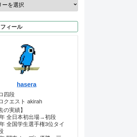
ロフィール
hasera
ロ四段
クエスト akirah
去の実績】
86年 全日本初出場→初段
91年 全国学生選手権3位タイ
段