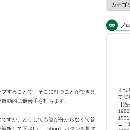
プ
オセ
ップ
することで、そこに打つことができま
オセロ
が自動的に最善手を打ちます。
【過
19
19
のですが、どうしても答が分からなくて答
→二
で解析して下さい。
［diag］
ボタンを押す