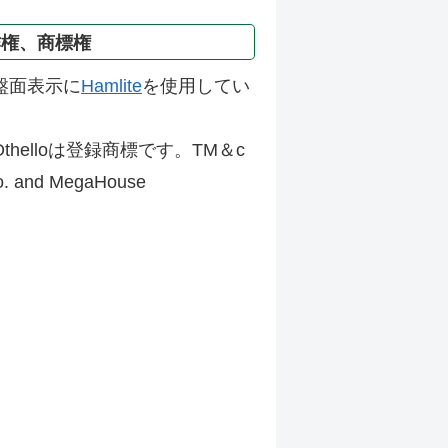
作権、商標権
盤面表示に
Hamlite
を使用してい
thelloは登録商標です。TM＆c
Co. and MegaHouse