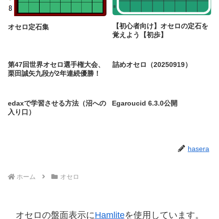
【初心者向け】オセロの定石を
オセロ定石集
覚えよう【初歩】
第47回世界オセロ選手権大会、
詰めオセロ（20250919）
栗田誠矢九段が2年連続優勝！
edaxで学習させる方法（沼への
Egaroucid 6.3.0公開
入り口）
hasera
ホーム
オセロ
オセロの盤面表示に
Hamlite
を使用しています。