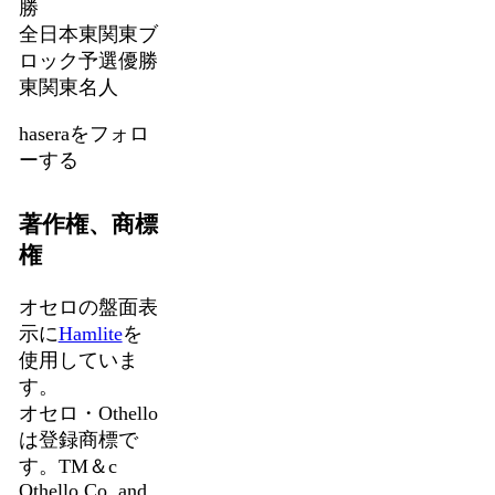
勝
全日本東関東ブ
ロック予選優勝
東関東名人
haseraをフォロ
ーする
著作権、商標
権
オセロの盤面表
示に
Hamlite
を
使用していま
す。
オセロ・Othello
は登録商標で
す。TM＆c
Othello,Co. and