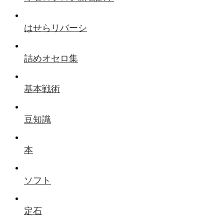
はせらリバーシ
詰めオセロ集
基本戦術
豆知識
本
ソフト
定石