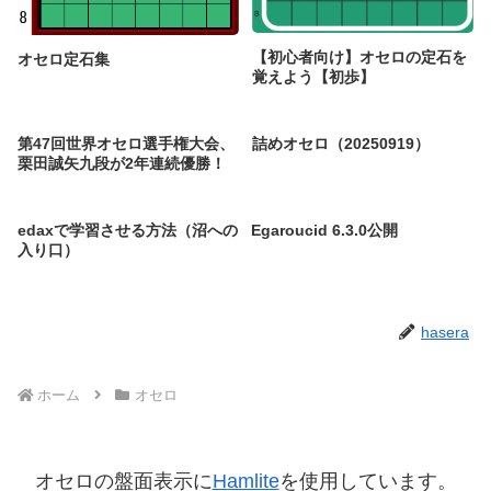
【初心者向け】オセロの定石を
オセロ定石集
覚えよう【初歩】
第47回世界オセロ選手権大会、
詰めオセロ（20250919）
栗田誠矢九段が2年連続優勝！
edaxで学習させる方法（沼への
Egaroucid 6.3.0公開
入り口）
hasera
ホーム
オセロ
オセロの盤面表示に
Hamlite
を使用しています。