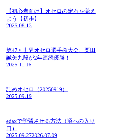
【初心者向け】オセロの定石を覚え
よう【初歩】
2025.08.13
第47回世界オセロ選手権大会、栗田
誠矢九段が2年連続優勝！
2025.11.16
詰めオセロ（20250919）
2025.09.19
edaxで学習させる方法（沼への入り
口）
2025.09.27
2026.07.09