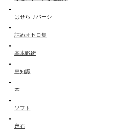
はせらリバーシ
詰めオセロ集
基本戦術
豆知識
本
ソフト
定石