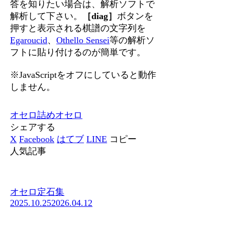
答を知りたい場合は、解析ソフトで
解析して下さい。
［diag］
ボタンを
押すと表示される棋譜の文字列を
Egaroucid
、
Othello Sensei
等の解析ソ
フトに貼り付けるのが簡単です。
※JavaScriptをオフにしていると動作
しません。
オセロ
詰めオセロ
シェアする
X
Facebook
はてブ
LINE
コピー
人気記事
オセロ定石集
2025.10.25
2026.04.12