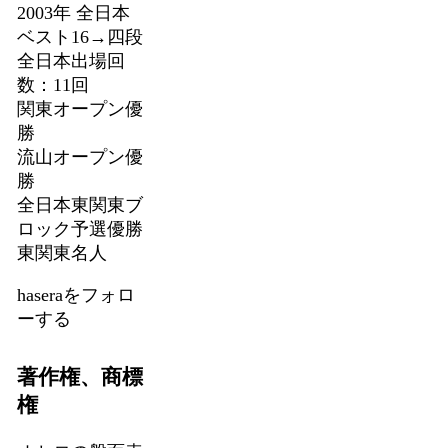
2003年 全日本
ベスト16→四段
全日本出場回
数：11回
関東オープン優
勝
流山オープン優
勝
全日本東関東ブ
ロック予選優勝
東関東名人
haseraをフォロ
ーする
著作権、商標
権