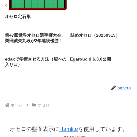
オセロ定石集
第47回世界オセロ選手権大会、
詰めオセロ（20250919）
栗田誠矢九段が2年連続優勝！
edaxで学習させる方法（沼への
Egaroucid 6.3.0公開
入り口）
hasera
ホーム
オセロ
オセロの盤面表示に
Hamlite
を使用しています。