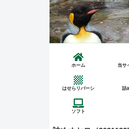
ホーム
当サ
はせらリバーシ
詰
ソフト