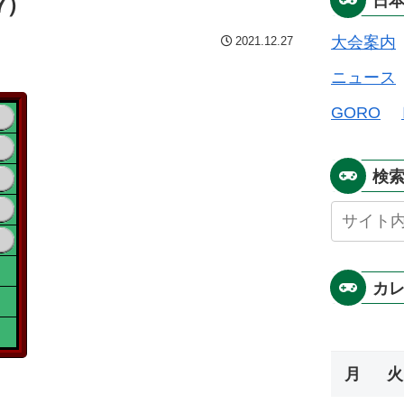
7）
日
大会案内
2021.12.27
ニュース
GORO
検
カ
月
火