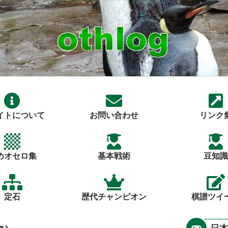
イトについて
お問い合わせ
リンク
めオセロ集
基本戦術
豆知識
定石
歴代チャンピオン
棋譜ツイ