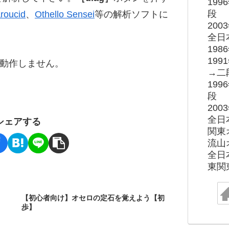
19
段
roucid
、
Othello Sensei
等の解析ソフトに
20
全日
19
19
ると動作しません。
→二
19
段
20
全日
シェアする
関東
流山
全日
東関
【初心者向け】オセロの定石を覚えよう【初
歩】