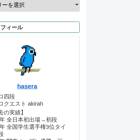
ロフィール
hasera
ロ四段
クエスト akirah
去の実績】
86年 全日本初出場→初段
91年 全国学生選手権3位タイ
段