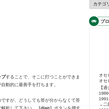
プ
オセ
ップ
することで、そこに打つことができま
オセロ
が自動的に最善手を打ちます。
【過
19
19
のですが、どうしても答が分からなくて答
→二
で解析して下さい。
［diag］
ボタンを押す