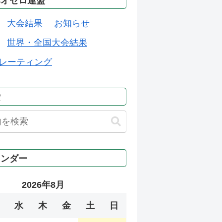
本オセロ連盟
大会結果
お知らせ
世界・全国大会結果
レーティング
索
レンダー
2026年8月
水
木
金
土
日