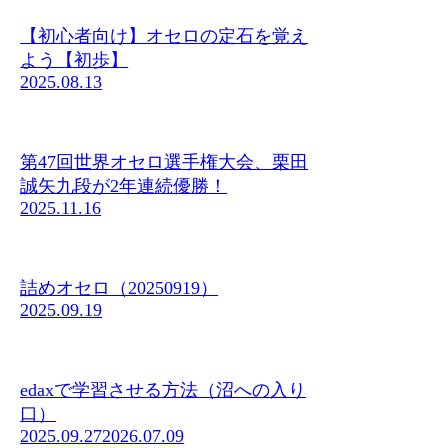
【初心者向け】オセロの定石を覚え
よう【初歩】
2025.08.13
第47回世界オセロ選手権大会、栗田
誠矢九段が2年連続優勝！
2025.11.16
詰めオセロ（20250919）
2025.09.19
edaxで学習させる方法（沼への入り
口）
2025.09.27
2026.07.09