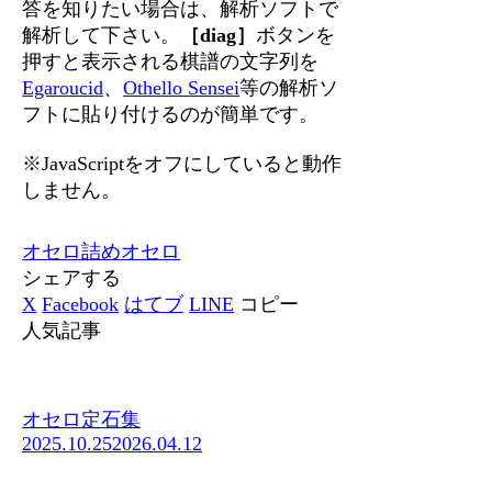
答を知りたい場合は、解析ソフトで
解析して下さい。
［diag］
ボタンを
押すと表示される棋譜の文字列を
Egaroucid
、
Othello Sensei
等の解析ソ
フトに貼り付けるのが簡単です。
※JavaScriptをオフにしていると動作
しません。
オセロ
詰めオセロ
シェアする
X
Facebook
はてブ
LINE
コピー
人気記事
オセロ定石集
2025.10.25
2026.04.12