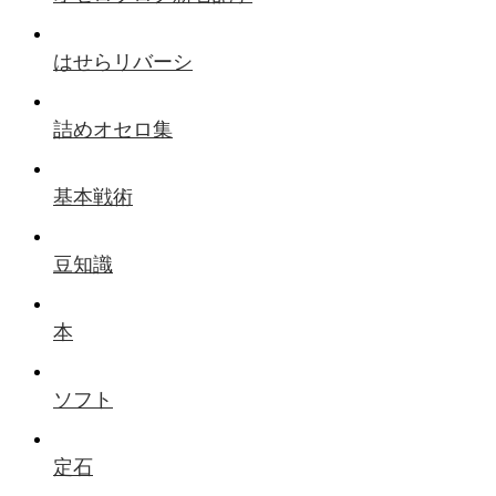
はせらリバーシ
詰めオセロ集
基本戦術
豆知識
本
ソフト
定石