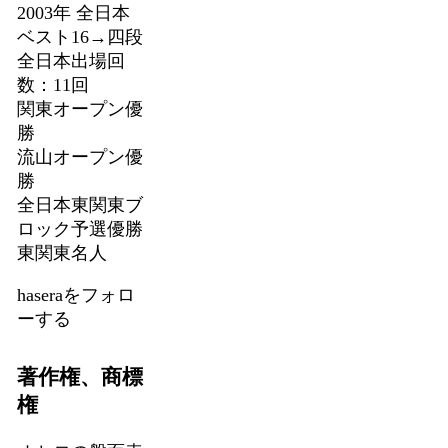
2003年 全日本
ベスト16→四段
全日本出場回
数：11回
関東オープン優
勝
流山オープン優
勝
全日本東関東ブ
ロック予選優勝
東関東名人
haseraをフォロ
ーする
著作権、商標
権