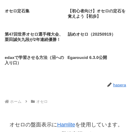
オセロ定石集
【初心者向け】オセロの定石を
覚えよう【初歩】
第47回世界オセロ選手権大会、
詰めオセロ（20250919）
栗田誠矢九段が2年連続優勝！
edaxで学習させる方法（沼への
Egaroucid 6.3.0公開
入り口）
hasera
ホーム
オセロ
オセロの盤面表示に
Hamlite
を使用しています。