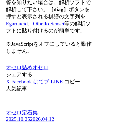
答を知りたい場合は、解析ソフトで
解析して下さい。
［diag］
ボタンを
押すと表示される棋譜の文字列を
Egaroucid
、
Othello Sensei
等の解析ソ
フトに貼り付けるのが簡単です。
※JavaScriptをオフにしていると動作
しません。
オセロ
詰めオセロ
シェアする
X
Facebook
はてブ
LINE
コピー
人気記事
オセロ定石集
2025.10.25
2026.04.12