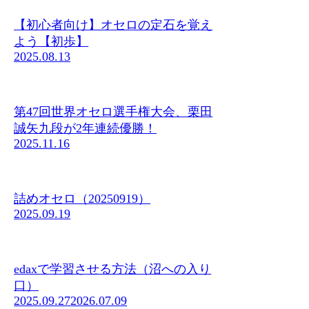
【初心者向け】オセロの定石を覚え
よう【初歩】
2025.08.13
第47回世界オセロ選手権大会、栗田
誠矢九段が2年連続優勝！
2025.11.16
詰めオセロ（20250919）
2025.09.19
edaxで学習させる方法（沼への入り
口）
2025.09.27
2026.07.09