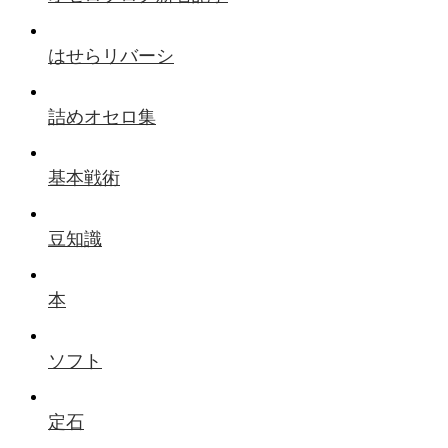
はせらリバーシ
詰めオセロ集
基本戦術
豆知識
本
ソフト
定石