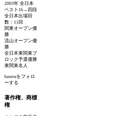
2003年 全日本
ベスト16→四段
全日本出場回
数：11回
関東オープン優
勝
流山オープン優
勝
全日本東関東ブ
ロック予選優勝
東関東名人
haseraをフォロ
ーする
著作権、商標
権