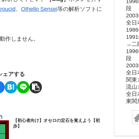
19
段
roucid
、
Othello Sensei
等の解析ソフトに
20
全日
19
19
ると動作しません。
→二
19
段
20
全日
シェアする
関東
流山
全日
東関
【初心者向け】オセロの定石を覚えよう【初
歩】