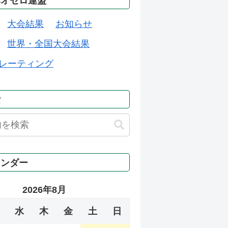
本オセロ連盟
大会結果
お知らせ
世界・全国大会結果
レーティング
索
レンダー
2026年8月
水
木
金
土
日