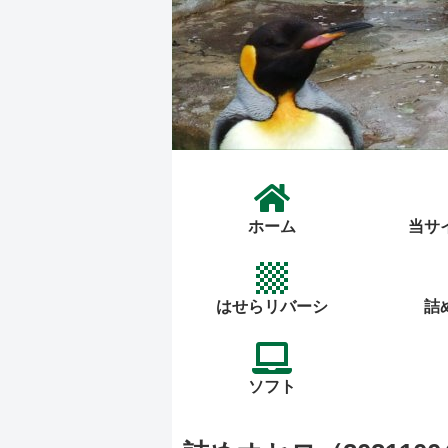
ホーム
当サ
はせらリバーシ
詰
ソフト