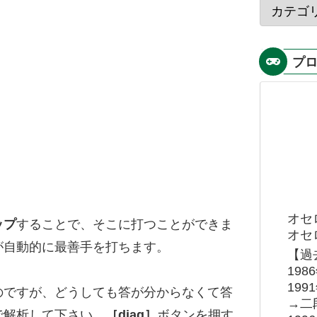
プ
オセ
ップ
することで、そこに打つことができま
オセロ
が自動的に最善手を打ちます。
【過
19
19
のですが、どうしても答が分からなくて答
→二
で解析して下さい。
［diag］
ボタンを押す