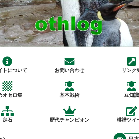
イトについて
お問い合わせ
リンク
めオセロ集
基本戦術
豆知識
定石
歴代チャンピオン
棋譜ツイ