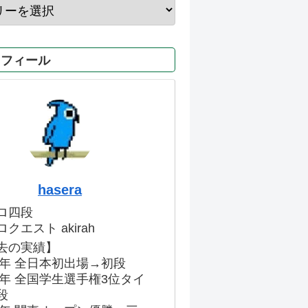
ロフィール
hasera
ロ四段
クエスト akirah
去の実績】
86年 全日本初出場→初段
91年 全国学生選手権3位タイ
段