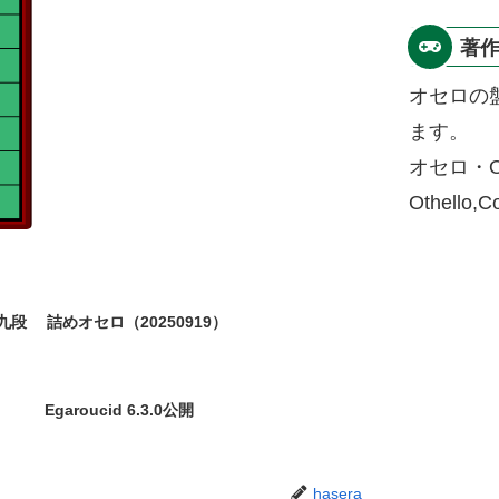
著
オセロの
ます。
オセロ・O
Othello,
九段
詰めオセロ（20250919）
Egaroucid 6.3.0公開
hasera