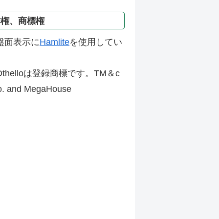
作権、商標権
盤面表示に
Hamlite
を使用してい
thelloは登録商標です。TM＆c
Co. and MegaHouse