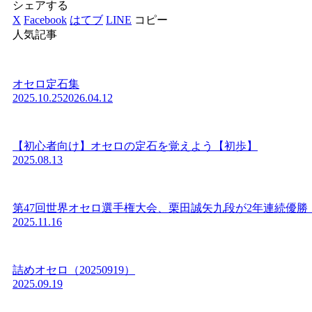
シェアする
X
Facebook
はてブ
LINE
コピー
人気記事
オセロ定石集
2025.10.25
2026.04.12
【初心者向け】オセロの定石を覚えよう【初歩】
2025.08.13
第47回世界オセロ選手権大会、栗田誠矢九段が2年連続優勝
2025.11.16
詰めオセロ（20250919）
2025.09.19