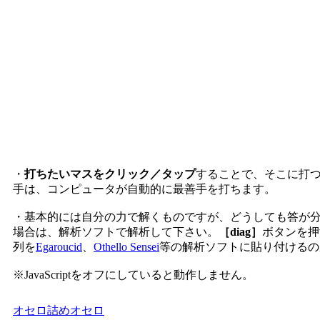
・
打ちたいマスをクリック／タップ
することで、そこに打
手は、コンピュータが自動的に最善手を打ちます。
・基本的には自分の力で解くものですが、どうしても答が
場合は、解析ソフトで解析して下さい。
［diag］
ボタンを押
列を
Egaroucid
、
Othello Sensei
等の解析ソフトに貼り付けるの
※JavaScriptをオフにしていると動作しません。
オセロ
詰めオセロ