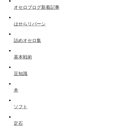
オセロブログ新着記事
はせらリバーシ
詰めオセロ集
基本戦術
豆知識
本
ソフト
定石