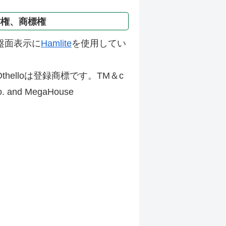
作権、商標権
盤面表示に
Hamlite
を使用してい
thelloは登録商標です。TM＆c
Co. and MegaHouse