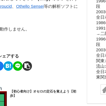
19
roucid
、
Othello Sensei
等の解析ソフトに
段
20
全日
19
19
ると動作しません。
→二
19
段
20
全日
シェアする
関東
流山
全日
東関
【初心者向け】オセロの定石を覚えよう【初
歩】