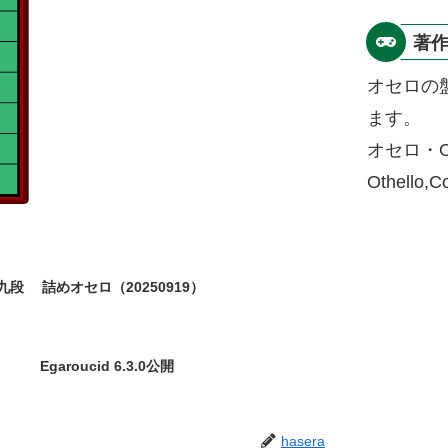
著
オセロの
ます。
オセロ・O
Othello,
九段
詰めオセロ（20250919）
Egaroucid 6.3.0公開
hasera