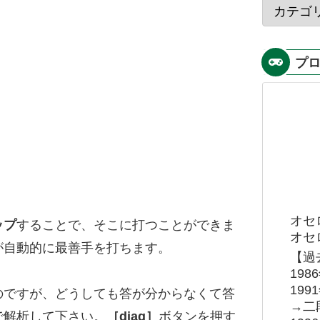
プ
オセ
ップ
することで、そこに打つことができま
オセロ
が自動的に最善手を打ちます。
【過
19
19
のですが、どうしても答が分からなくて答
→二
で解析して下さい。
［diag］
ボタンを押す