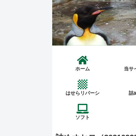
ホーム
当サ
はせらリバーシ
詰
ソフト