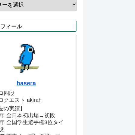
ロフィール
hasera
ロ四段
クエスト akirah
去の実績】
86年 全日本初出場→初段
91年 全国学生選手権3位タイ
段