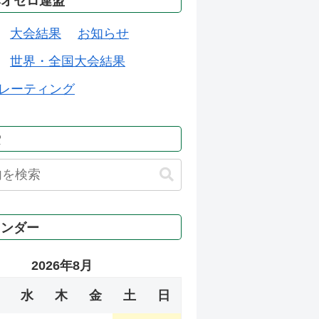
本オセロ連盟
大会結果
お知らせ
世界・全国大会結果
レーティング
索
レンダー
2026年8月
水
木
金
土
日