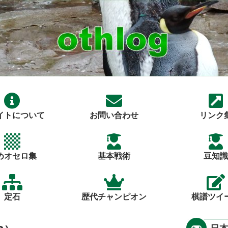
イトについて
お問い合わせ
リンク
めオセロ集
基本戦術
豆知識
定石
歴代チャンピオン
棋譜ツイ