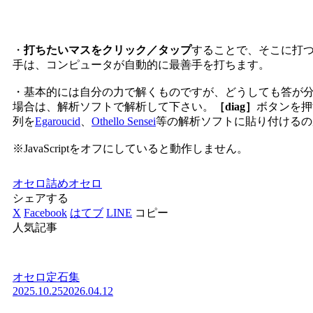
・
打ちたいマスをクリック／タップ
することで、そこに打
手は、コンピュータが自動的に最善手を打ちます。
・基本的には自分の力で解くものですが、どうしても答が
場合は、解析ソフトで解析して下さい。
［diag］
ボタンを押
列を
Egaroucid
、
Othello Sensei
等の解析ソフトに貼り付けるの
※JavaScriptをオフにしていると動作しません。
オセロ
詰めオセロ
シェアする
X
Facebook
はてブ
LINE
コピー
人気記事
オセロ定石集
2025.10.25
2026.04.12