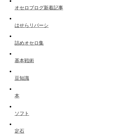
オセロブログ新着記事
はせらリバーシ
詰めオセロ集
基本戦術
豆知識
本
ソフト
定石