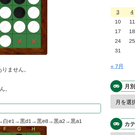
3
4
10
11
17
18
24
25
31
« 7月
ありません。
月
せん。
→白e1→黒d1→黒e8→黒a2→黒a1
カ