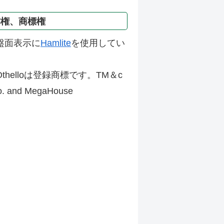
作権、商標権
盤面表示に
Hamlite
を使用してい
thelloは登録商標です。TM＆c
Co. and MegaHouse