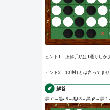
ヒント1：正解手順は1通りしか
ヒント2：10連打とは言ってま
解答
黒h1→黒a8→黒h8→黒g8→黒f1