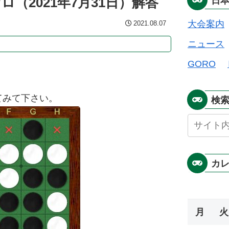
（2021年7月31日）解答
日
大会案内
2021.08.07
ニュース
GORO
てみて下さい。
検
カ
月
火