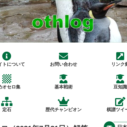
イトについて
お問い合わせ
リンク
めオセロ集
基本戦術
豆知識
定石
歴代チャンピオン
棋譜ツイ