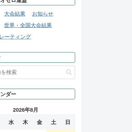
本オセロ連盟
大会結果
お知らせ
世界・全国大会結果
レーティング
索
レンダー
2026年8月
水
木
金
土
日