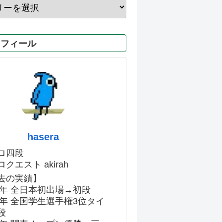
ロフィール
hasera
ロ四段
クエスト akirah
去の実績】
86年 全日本初出場→初段
91年 全国学生選手権3位タイ
段