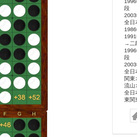
19
段
20
全日
19
19
→二
19
段
20
全日
関東
流山
全日
東関