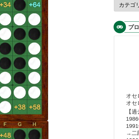
プ
オセ
オセロ
【過
19
19
→二