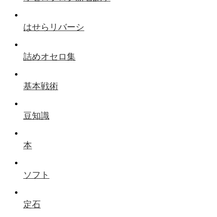
はせらリバーシ
詰めオセロ集
基本戦術
豆知識
本
ソフト
定石