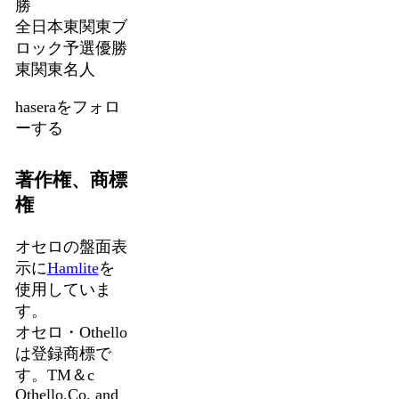
勝
全日本東関東ブ
ロック予選優勝
東関東名人
haseraをフォロ
ーする
著作権、商標
権
オセロの盤面表
示に
Hamlite
を
使用していま
す。
オセロ・Othello
は登録商標で
す。TM＆c
Othello,Co. and