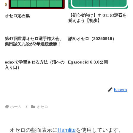
【初心者向け】オセロの定石を
オセロ定石集
覚えよう【初歩】
第47回世界オセロ選手権大会、
詰めオセロ（20250919）
栗田誠矢九段が2年連続優勝！
edaxで学習させる方法（沼への
Egaroucid 6.3.0公開
入り口）
hasera
ホーム
オセロ
オセロの盤面表示に
Hamlite
を使用しています。