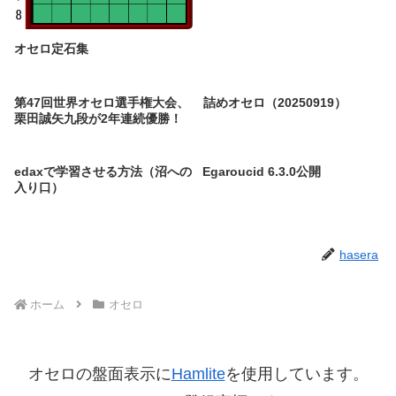
オセロ定石集
第47回世界オセロ選手権大会、
詰めオセロ（20250919）
栗田誠矢九段が2年連続優勝！
edaxで学習させる方法（沼への
Egaroucid 6.3.0公開
入り口）
hasera
ホーム
オセロ
オセロの盤面表示に
Hamlite
を使用しています。