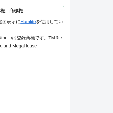
作権、商標権
盤面表示に
Hamlite
を使用してい
thelloは登録商標です。TM＆c
Co. and MegaHouse