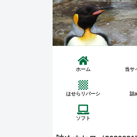
ホーム
当サ
はせらリバーシ
詰
ソフト