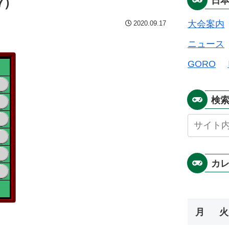
7）
日
大会案内
2020.09.17
ニュース
GORO
検
カ
月
火