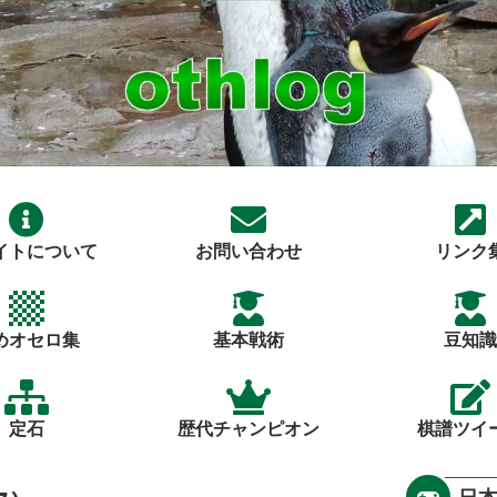
イトについて
お問い合わせ
リンク
めオセロ集
基本戦術
豆知識
定石
歴代チャンピオン
棋譜ツイ