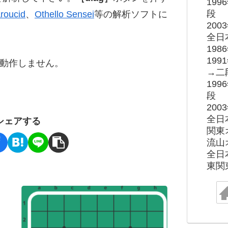
19
段
roucid
、
Othello Sensei
等の解析ソフトに
20
全日
19
19
ると動作しません。
→二
19
段
20
全日
シェアする
関東
流山
全日
東関