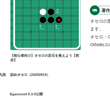
著
オセロの
ます。
オセロ・O
Othello,
【初心者向け】オセロの定石を覚えよう【初
歩】
九段
詰めオセロ（20250919）
Egaroucid 6.3.0公開