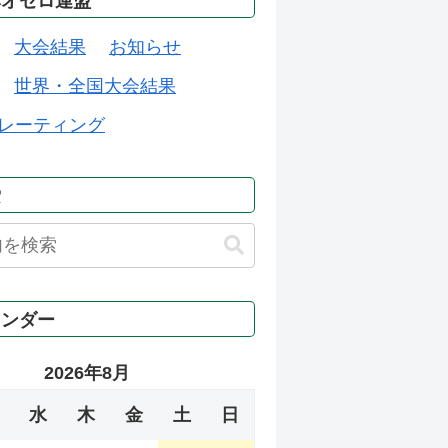
本オセロ連盟
大会結果
お知らせ
世界・全国大会結果
レーティング
索
レンダー
2026年8月
水
木
金
土
日