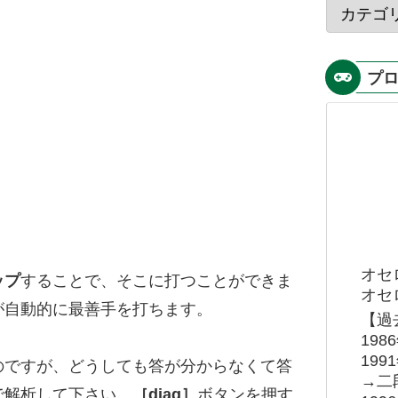
プ
オセ
ップ
することで、そこに打つことができま
オセロ
が自動的に最善手を打ちます。
【過
19
19
のですが、どうしても答が分からなくて答
→二
で解析して下さい。
［diag］
ボタンを押す