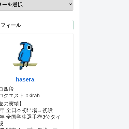
ロフィール
hasera
ロ四段
クエスト akirah
去の実績】
86年 全日本初出場→初段
91年 全国学生選手権3位タイ
段