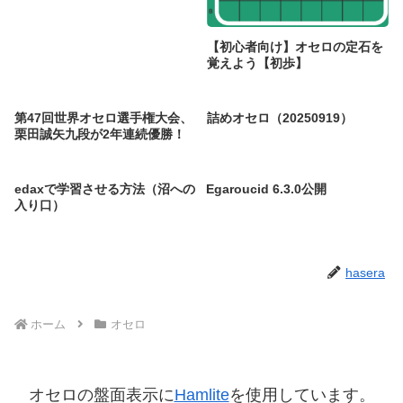
【初心者向け】オセロの定石を
覚えよう【初歩】
第47回世界オセロ選手権大会、
詰めオセロ（20250919）
栗田誠矢九段が2年連続優勝！
edaxで学習させる方法（沼への
Egaroucid 6.3.0公開
入り口）
hasera
ホーム
オセロ
オセロの盤面表示に
Hamlite
を使用しています。