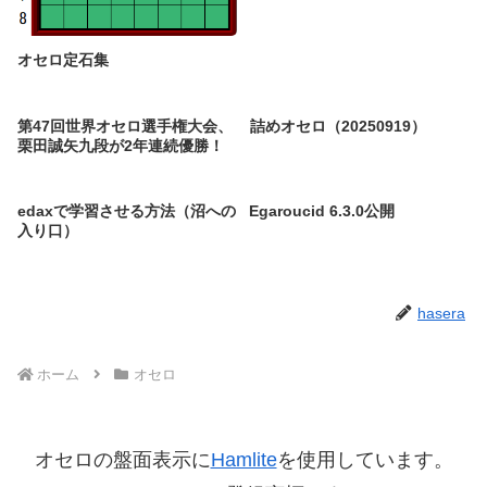
オセロ定石集
第47回世界オセロ選手権大会、
詰めオセロ（20250919）
栗田誠矢九段が2年連続優勝！
edaxで学習させる方法（沼への
Egaroucid 6.3.0公開
入り口）
hasera
ホーム
オセロ
オセロの盤面表示に
Hamlite
を使用しています。