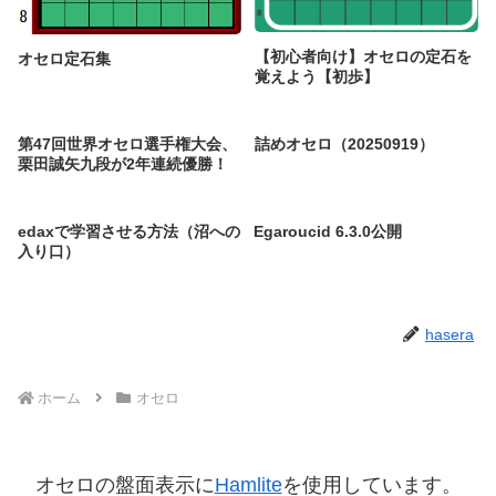
【初心者向け】オセロの定石を
オセロ定石集
覚えよう【初歩】
第47回世界オセロ選手権大会、
詰めオセロ（20250919）
栗田誠矢九段が2年連続優勝！
edaxで学習させる方法（沼への
Egaroucid 6.3.0公開
入り口）
hasera
ホーム
オセロ
オセロの盤面表示に
Hamlite
を使用しています。