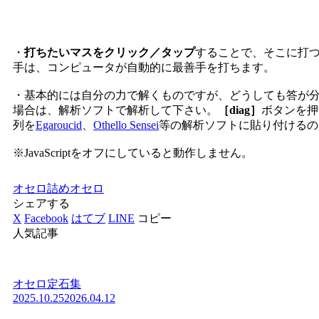
・
打ちたいマスをクリック／タップ
することで、そこに打
手は、コンピュータが自動的に最善手を打ちます。
・基本的には自分の力で解くものですが、どうしても答が
場合は、解析ソフトで解析して下さい。
［diag］
ボタンを押
列を
Egaroucid
、
Othello Sensei
等の解析ソフトに貼り付けるの
※JavaScriptをオフにしていると動作しません。
オセロ
詰めオセロ
シェアする
X
Facebook
はてブ
LINE
コピー
人気記事
オセロ定石集
2025.10.25
2026.04.12