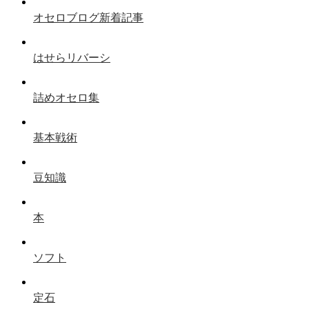
オセロブログ新着記事
はせらリバーシ
詰めオセロ集
基本戦術
豆知識
本
ソフト
定石