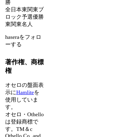
勝
全日本東関東ブ
ロック予選優勝
東関東名人
haseraをフォロ
ーする
著作権、商標
権
オセロの盤面表
示に
Hamlite
を
使用していま
す。
オセロ・Othello
は登録商標で
す。TM＆c
Othello,Co. and