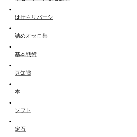
はせらリバーシ
詰めオセロ集
基本戦術
豆知識
本
ソフト
定石