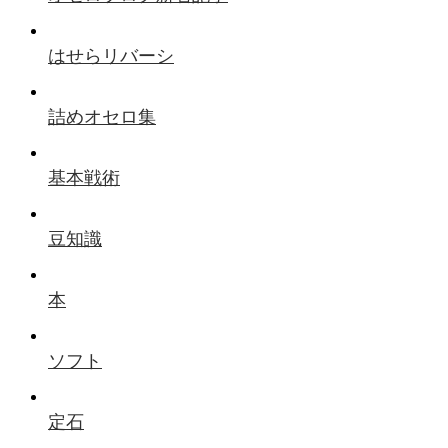
はせらリバーシ
詰めオセロ集
基本戦術
豆知識
本
ソフト
定石