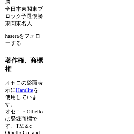
勝
全日本東関東ブ
ロック予選優勝
東関東名人
haseraをフォロ
ーする
著作権、商標
権
オセロの盤面表
示に
Hamlite
を
使用していま
す。
オセロ・Othello
は登録商標で
す。TM＆c
Othello,Co. and