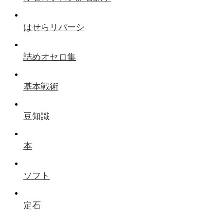
はせらリバーシ
詰めオセロ集
基本戦術
豆知識
本
ソフト
定石