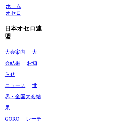
ホーム
オセロ
日本オセロ連
盟
大会案内
大
会結果
お知
らせ
ニュース
世
界・全国大会結
果
GORO
レーテ