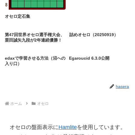
オセロ定石集
第47回世界オセロ選手権大会、
詰めオセロ（20250919）
栗田誠矢九段が2年連続優勝！
edaxで学習させる方法（沼への
Egaroucid 6.3.0公開
入り口）
hasera
ホーム
オセロ
オセロの盤面表示に
Hamlite
を使用しています。