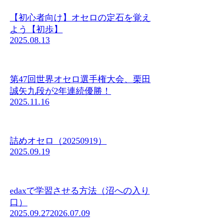
【初心者向け】オセロの定石を覚え
よう【初歩】
2025.08.13
第47回世界オセロ選手権大会、栗田
誠矢九段が2年連続優勝！
2025.11.16
詰めオセロ（20250919）
2025.09.19
edaxで学習させる方法（沼への入り
口）
2025.09.27
2026.07.09