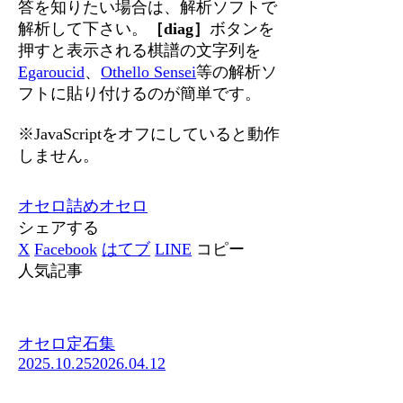
答を知りたい場合は、解析ソフトで
解析して下さい。
［diag］
ボタンを
押すと表示される棋譜の文字列を
Egaroucid
、
Othello Sensei
等の解析ソ
フトに貼り付けるのが簡単です。
※JavaScriptをオフにしていると動作
しません。
オセロ
詰めオセロ
シェアする
X
Facebook
はてブ
LINE
コピー
人気記事
オセロ定石集
2025.10.25
2026.04.12