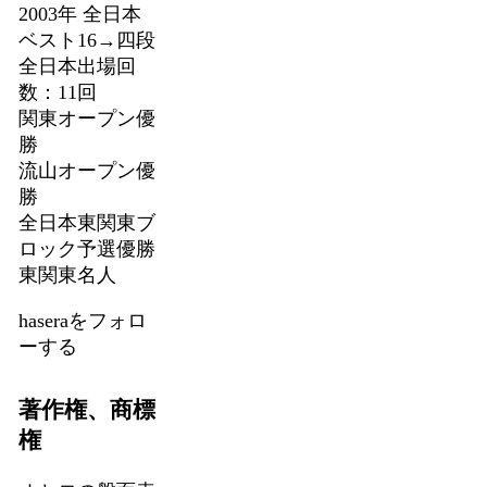
2003年 全日本
ベスト16→四段
全日本出場回
数：11回
関東オープン優
勝
流山オープン優
勝
全日本東関東ブ
ロック予選優勝
東関東名人
haseraをフォロ
ーする
著作権、商標
権