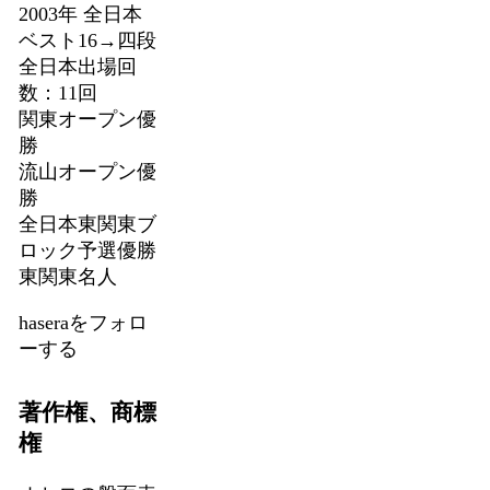
2003年 全日本
ベスト16→四段
全日本出場回
数：11回
関東オープン優
勝
流山オープン優
勝
全日本東関東ブ
ロック予選優勝
東関東名人
haseraをフォロ
ーする
著作権、商標
権