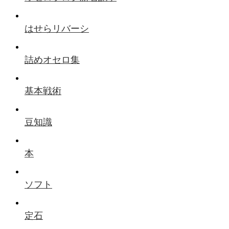
はせらリバーシ
詰めオセロ集
基本戦術
豆知識
本
ソフト
定石