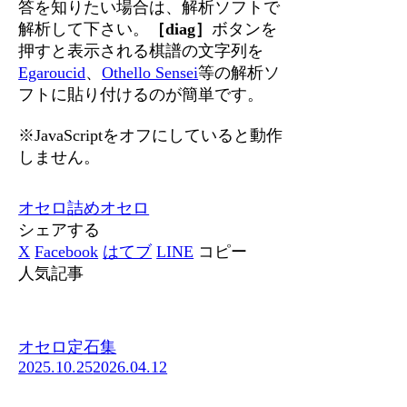
答を知りたい場合は、解析ソフトで
解析して下さい。
［diag］
ボタンを
押すと表示される棋譜の文字列を
Egaroucid
、
Othello Sensei
等の解析ソ
フトに貼り付けるのが簡単です。
※JavaScriptをオフにしていると動作
しません。
オセロ
詰めオセロ
シェアする
X
Facebook
はてブ
LINE
コピー
人気記事
オセロ定石集
2025.10.25
2026.04.12