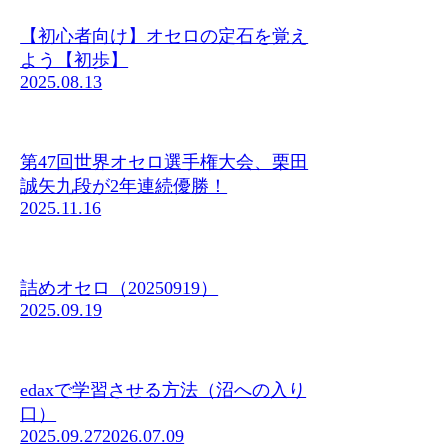
【初心者向け】オセロの定石を覚え
よう【初歩】
2025.08.13
第47回世界オセロ選手権大会、栗田
誠矢九段が2年連続優勝！
2025.11.16
詰めオセロ（20250919）
2025.09.19
edaxで学習させる方法（沼への入り
口）
2025.09.27
2026.07.09