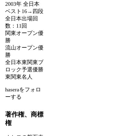
2003年 全日本
ベスト16→四段
全日本出場回
数：11回
関東オープン優
勝
流山オープン優
勝
全日本東関東ブ
ロック予選優勝
東関東名人
haseraをフォロ
ーする
著作権、商標
権