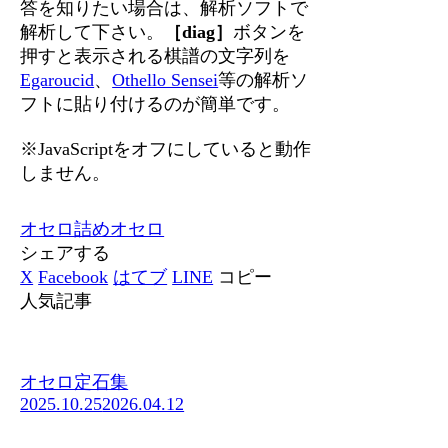
答を知りたい場合は、解析ソフトで
解析して下さい。
［diag］
ボタンを
押すと表示される棋譜の文字列を
Egaroucid
、
Othello Sensei
等の解析ソ
フトに貼り付けるのが簡単です。
※JavaScriptをオフにしていると動作
しません。
オセロ
詰めオセロ
シェアする
X
Facebook
はてブ
LINE
コピー
人気記事
オセロ定石集
2025.10.25
2026.04.12