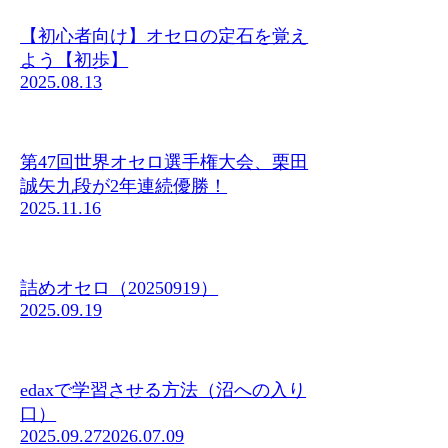
【初心者向け】オセロの定石を覚え
よう【初歩】
2025.08.13
第47回世界オセロ選手権大会、栗田
誠矢九段が2年連続優勝！
2025.11.16
詰めオセロ（20250919）
2025.09.19
edaxで学習させる方法（沼への入り
口）
2025.09.27
2026.07.09