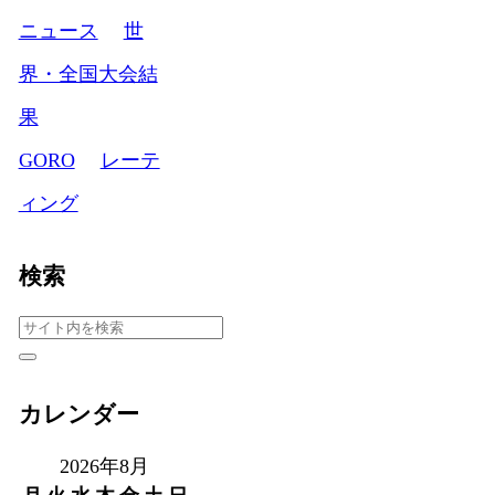
ニュース
世
界・全国大会結
果
GORO
レーテ
ィング
検索
カレンダー
2026年8月