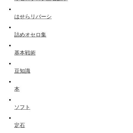
はせらリバーシ
詰めオセロ集
基本戦術
豆知識
本
ソフト
定石