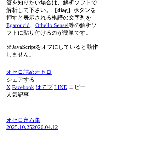
答を知りたい場合は、解析ソフトで
解析して下さい。
［diag］
ボタンを
押すと表示される棋譜の文字列を
Egaroucid
、
Othello Sensei
等の解析ソ
フトに貼り付けるのが簡単です。
※JavaScriptをオフにしていると動作
しません。
オセロ
詰めオセロ
シェアする
X
Facebook
はてブ
LINE
コピー
人気記事
オセロ定石集
2025.10.25
2026.04.12