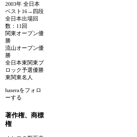
2003年 全日本
ベスト16→四段
全日本出場回
数：11回
関東オープン優
勝
流山オープン優
勝
全日本東関東ブ
ロック予選優勝
東関東名人
haseraをフォロ
ーする
著作権、商標
権