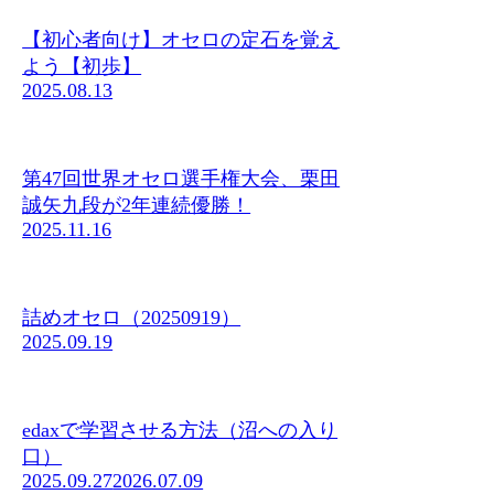
【初心者向け】オセロの定石を覚え
よう【初歩】
2025.08.13
第47回世界オセロ選手権大会、栗田
誠矢九段が2年連続優勝！
2025.11.16
詰めオセロ（20250919）
2025.09.19
edaxで学習させる方法（沼への入り
口）
2025.09.27
2026.07.09