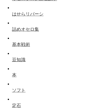
はせらリバーシ
詰めオセロ集
基本戦術
豆知識
本
ソフト
定石