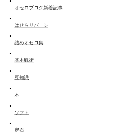
オセロブログ新着記事
はせらリバーシ
詰めオセロ集
基本戦術
豆知識
本
ソフト
定石