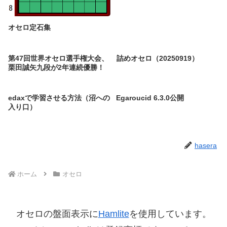
オセロ定石集
第47回世界オセロ選手権大会、
詰めオセロ（20250919）
栗田誠矢九段が2年連続優勝！
edaxで学習させる方法（沼への
Egaroucid 6.3.0公開
入り口）
hasera
ホーム
オセロ
オセロの盤面表示に
Hamlite
を使用しています。