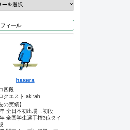
ロフィール
hasera
ロ四段
クエスト akirah
去の実績】
86年 全日本初出場→初段
91年 全国学生選手権3位タイ
段