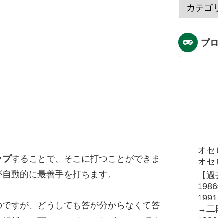
プ
オセ
ップ
することで、そこに打つことができま
オセロ
が自動的に最善手を打ちます。
【過
19
19
のですが、どうしても答が分からなくて答
→二