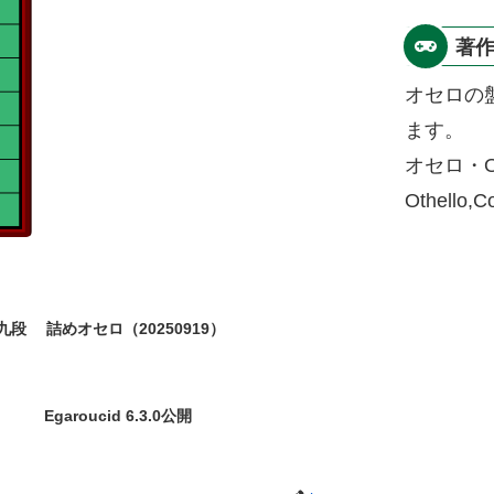
著
オセロの
ます。
オセロ・O
Othello,
九段
詰めオセロ（20250919）
Egaroucid 6.3.0公開