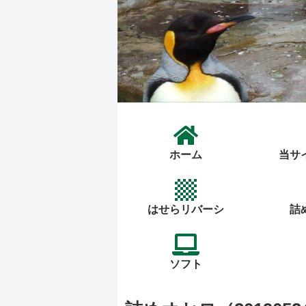
ホーム
当サ
はせらリバーシ
詰
ソフト