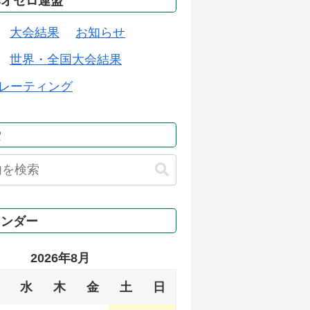
本オセロ連盟
大会結果
お知らせ
世界・全国大会結果
レーティング
索
レンダー
2026年8月
水
木
金
土
日