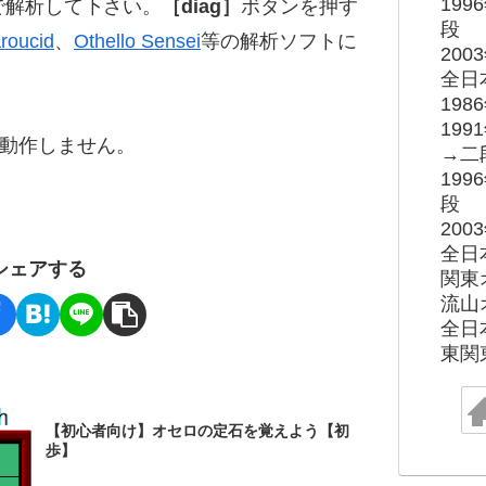
19
で解析して下さい。
［diag］
ボタンを押す
段
roucid
、
Othello Sensei
等の解析ソフトに
20
全日
19
19
ると動作しません。
→二
19
段
20
全日
シェアする
関東
流山
全日
東関
【初心者向け】オセロの定石を覚えよう【初
歩】