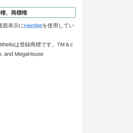
作権、商標権
盤面表示に
Hamlite
を使用してい
thelloは登録商標です。TM＆c
Co. and MegaHouse