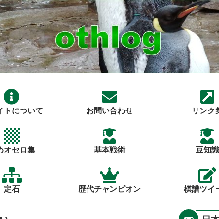
イトについて
お問い合わせ
リンク
めオセロ集
基本戦術
豆知識
定石
歴代チャンピオン
棋譜ツイ