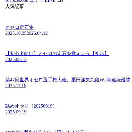
X
Facebook
はてブ
LINE
コピー
人気記事
オセロ定石集
2025.10.25
2026.04.12
【初心者向け】オセロの定石を覚えよう【初歩】
2025.08.13
第47回世界オセロ選手権大会、栗田誠矢九段が2年連続優勝
2025.11.16
詰めオセロ（20250919）
2025.09.19