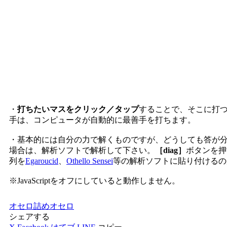
・
打ちたいマスをクリック／タップ
することで、そこに打
手は、コンピュータが自動的に最善手を打ちます。
・基本的には自分の力で解くものですが、どうしても答が
場合は、解析ソフトで解析して下さい。
［diag］
ボタンを押
列を
Egaroucid
、
Othello Sensei
等の解析ソフトに貼り付けるの
※JavaScriptをオフにしていると動作しません。
オセロ
詰めオセロ
シェアする