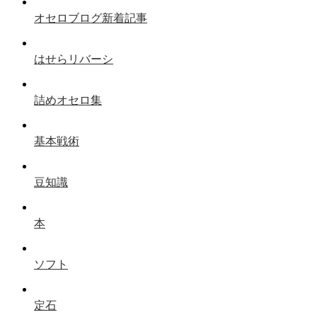
オセロブログ新着記事
はせらリバーシ
詰めオセロ集
基本戦術
豆知識
本
ソフト
定石