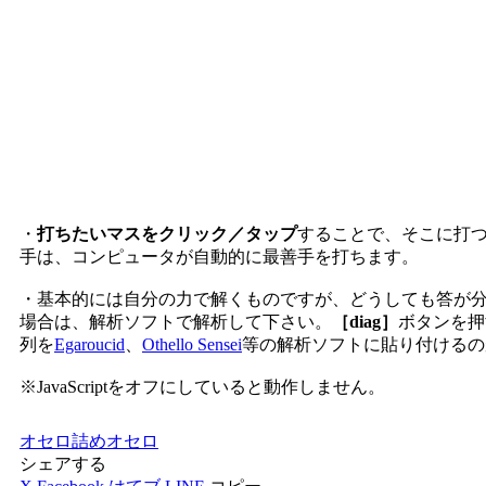
・
打ちたいマスをクリック／タップ
することで、そこに打
手は、コンピュータが自動的に最善手を打ちます。
・基本的には自分の力で解くものですが、どうしても答が
場合は、解析ソフトで解析して下さい。
［diag］
ボタンを押
列を
Egaroucid
、
Othello Sensei
等の解析ソフトに貼り付けるの
※JavaScriptをオフにしていると動作しません。
オセロ
詰めオセロ
シェアする