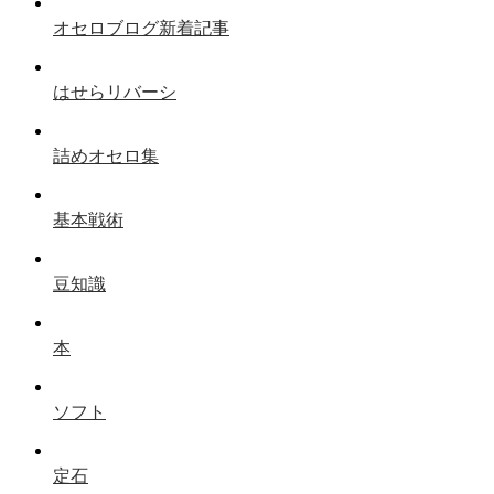
オセロブログ新着記事
はせらリバーシ
詰めオセロ集
基本戦術
豆知識
本
ソフト
定石