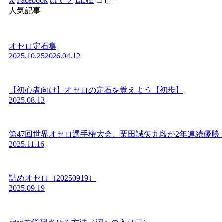
X
Facebook
はてブ
LINE
コピー
人気記事
オセロ定石集
2025.10.25
2026.04.12
【初心者向け】オセロの定石を覚えよう【初歩】
2025.08.13
第47回世界オセロ選手権大会、栗田誠矢九段が2年連続優勝
2025.11.16
詰めオセロ（20250919）
2025.09.19