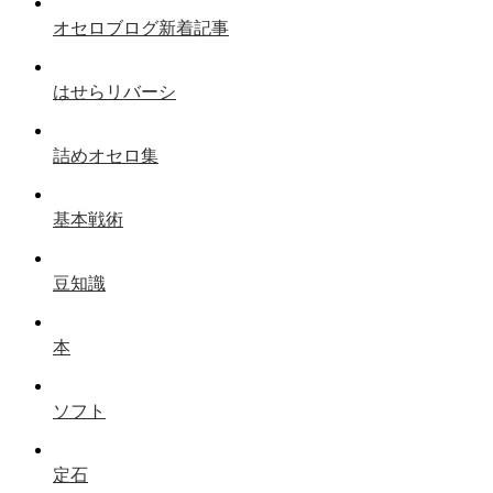
オセロブログ新着記事
はせらリバーシ
詰めオセロ集
基本戦術
豆知識
本
ソフト
定石