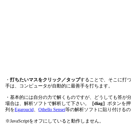
・
打ちたいマスをクリック／タップ
することで、そこに打
手は、コンピュータが自動的に最善手を打ちます。
・基本的には自分の力で解くものですが、どうしても答が
場合は、解析ソフトで解析して下さい。
［diag］
ボタンを押
列を
Egaroucid
、
Othello Sensei
等の解析ソフトに貼り付けるの
※JavaScriptをオフにしていると動作しません。