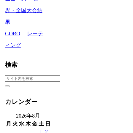
界・全国大会結
果
GORO
レーテ
ィング
検索
カレンダー
2026年8月
月
火
水
木
金
土
日
1
2