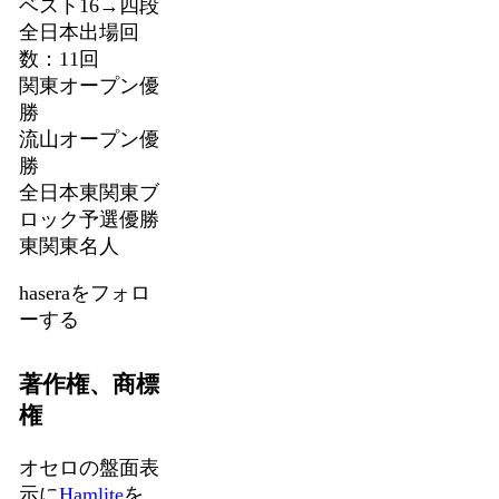
ベスト16→四段
全日本出場回
数：11回
関東オープン優
勝
流山オープン優
勝
全日本東関東ブ
ロック予選優勝
東関東名人
haseraをフォロ
ーする
著作権、商標
権
オセロの盤面表
示に
Hamlite
を