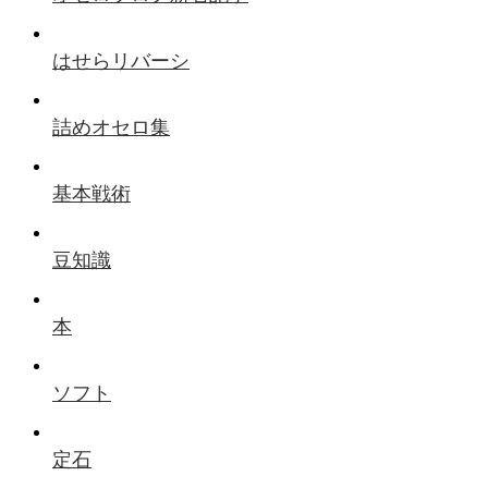
はせらリバーシ
詰めオセロ集
基本戦術
豆知識
本
ソフト
定石