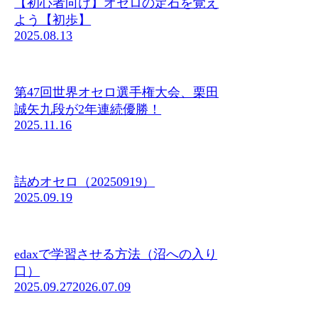
【初心者向け】オセロの定石を覚え
よう【初歩】
2025.08.13
第47回世界オセロ選手権大会、栗田
誠矢九段が2年連続優勝！
2025.11.16
詰めオセロ（20250919）
2025.09.19
edaxで学習させる方法（沼への入り
口）
2025.09.27
2026.07.09