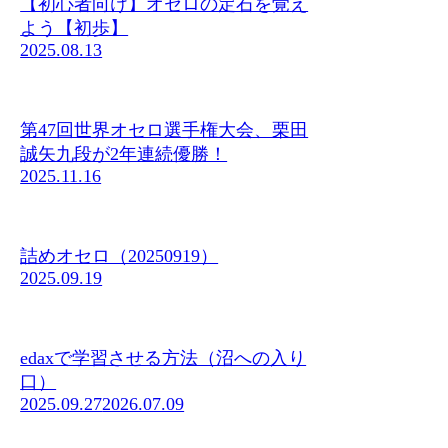
【初心者向け】オセロの定石を覚え
よう【初歩】
2025.08.13
第47回世界オセロ選手権大会、栗田
誠矢九段が2年連続優勝！
2025.11.16
詰めオセロ（20250919）
2025.09.19
edaxで学習させる方法（沼への入り
口）
2025.09.27
2026.07.09