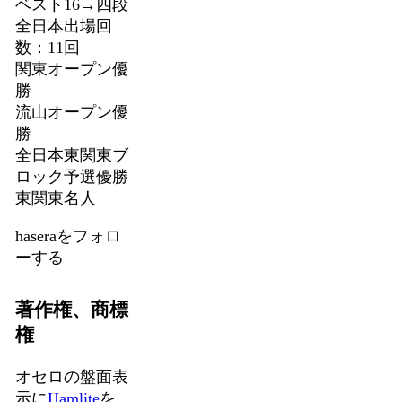
ベスト16→四段
全日本出場回
数：11回
関東オープン優
勝
流山オープン優
勝
全日本東関東ブ
ロック予選優勝
東関東名人
haseraをフォロ
ーする
著作権、商標
権
オセロの盤面表
示に
Hamlite
を