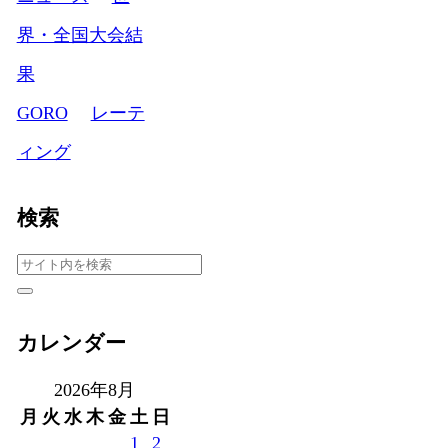
界・全国大会結
果
GORO
レーテ
ィング
検索
カレンダー
2026年8月
月
火
水
木
金
土
日
1
2