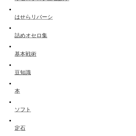
はせらリバーシ
詰めオセロ集
基本戦術
豆知識
本
ソフト
定石