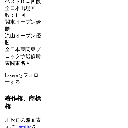
ベスト16→四段
全日本出場回
数：11回
関東オープン優
勝
流山オープン優
勝
全日本東関東ブ
ロック予選優勝
東関東名人
haseraをフォロ
ーする
著作権、商標
権
オセロの盤面表
示に
Hamlite
を