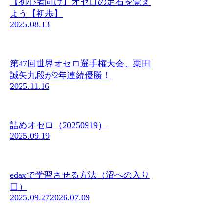
【初心者向け】オセロの定石を覚え
よう【初歩】
2025.08.13
第47回世界オセロ選手権大会、栗田
誠矢九段が2年連続優勝！
2025.11.16
詰めオセロ（20250919）
2025.09.19
edaxで学習させる方法（沼への入り
口）
2025.09.27
2026.07.09