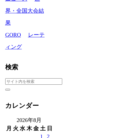
界・全国大会結
果
GORO
レーテ
ィング
検索
カレンダー
2026年8月
月
火
水
木
金
土
日
1
2