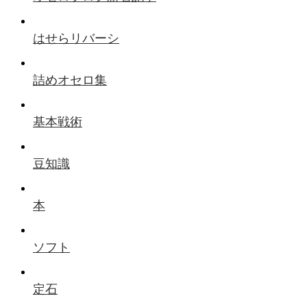
はせらリバーシ
詰めオセロ集
基本戦術
豆知識
本
ソフト
定石