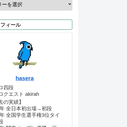
ロフィール
hasera
ロ四段
クエスト akirah
去の実績】
86年 全日本初出場→初段
91年 全国学生選手権3位タイ
段