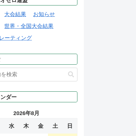
本オセロ連盟
大会結果
お知らせ
世界・全国大会結果
レーティング
索
レンダー
2026年8月
水
木
金
土
日