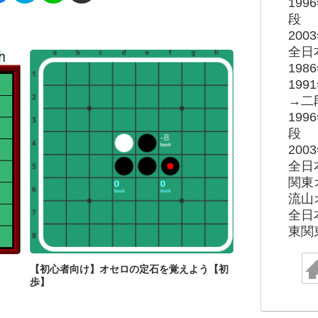
19
段
20
全日
19
19
→二
19
段
20
全日
関東
流山
全日
東関
【初心者向け】オセロの定石を覚えよう【初
歩】