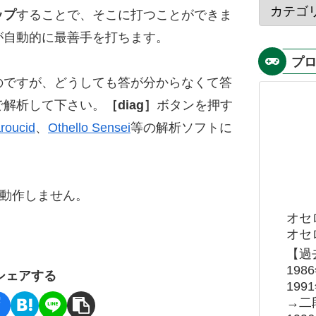
ップ
することで、そこに打つことができま
が自動的に最善手を打ちます。
プ
のですが、どうしても答が分からなくて答
で解析して下さい。
［diag］
ボタンを押す
roucid
、
Othello Sensei
等の解析ソフトに
ると動作しません。
オセ
オセロ
【過
19
シェアする
19
→二