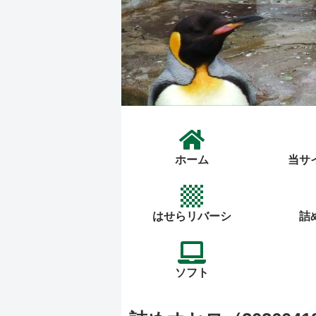
ホーム
当サ
はせらリバーシ
詰
ソフト