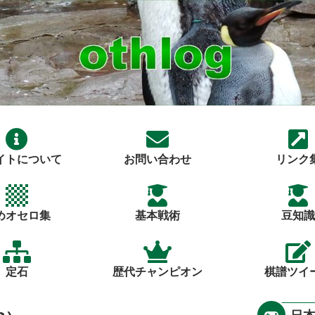
イトについて
お問い合わせ
リンク
めオセロ集
基本戦術
豆知識
定石
歴代チャンピオン
棋譜ツイ