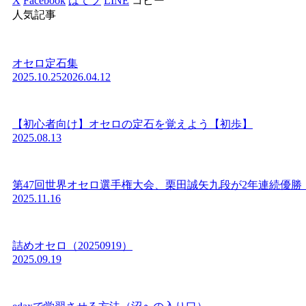
X
Facebook
はてブ
LINE
コピー
人気記事
オセロ定石集
2025.10.25
2026.04.12
【初心者向け】オセロの定石を覚えよう【初歩】
2025.08.13
第47回世界オセロ選手権大会、栗田誠矢九段が2年連続優勝
2025.11.16
詰めオセロ（20250919）
2025.09.19