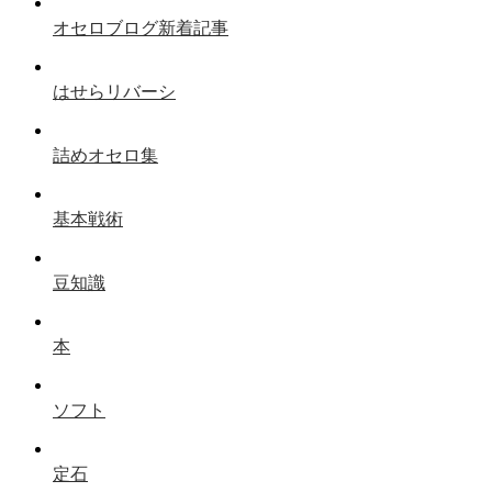
オセロブログ新着記事
はせらリバーシ
詰めオセロ集
基本戦術
豆知識
本
ソフト
定石