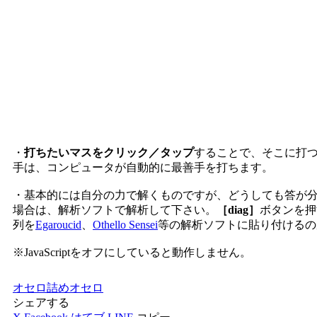
・
打ちたいマスをクリック／タップ
することで、そこに打
手は、コンピュータが自動的に最善手を打ちます。
・基本的には自分の力で解くものですが、どうしても答が
場合は、解析ソフトで解析して下さい。
［diag］
ボタンを押
列を
Egaroucid
、
Othello Sensei
等の解析ソフトに貼り付けるの
※JavaScriptをオフにしていると動作しません。
オセロ
詰めオセロ
シェアする