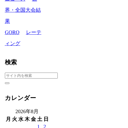
界・全国大会結
果
GORO
レーテ
ィング
検索
カレンダー
2026年8月
月
火
水
木
金
土
日
1
2