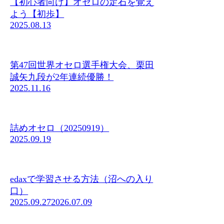
【初心者向け】オセロの定石を覚え
よう【初歩】
2025.08.13
第47回世界オセロ選手権大会、栗田
誠矢九段が2年連続優勝！
2025.11.16
詰めオセロ（20250919）
2025.09.19
edaxで学習させる方法（沼への入り
口）
2025.09.27
2026.07.09