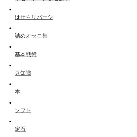
はせらリバーシ
詰めオセロ集
基本戦術
豆知識
本
ソフト
定石