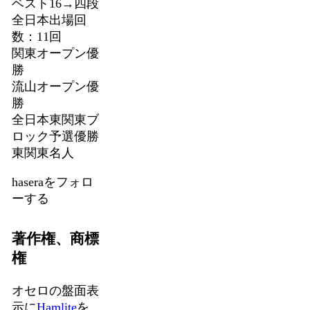
ベスト16→四段
全日本出場回
数：11回
関東オープン優
勝
流山オープン優
勝
全日本東関東ブ
ロック予選優勝
東関東名人
haseraをフォロ
ーする
著作権、商標
権
オセロの盤面表
示に
Hamlite
を